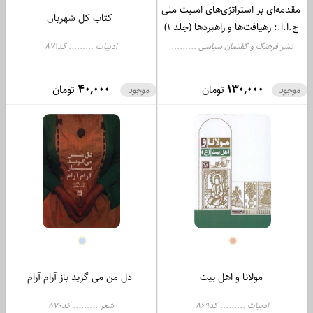
مقدمه‌ای بر استراتژی‌های امنیت ملی
کتاب کل شهربان
ج.ا.ا.: رهیافت‌ها و راهبردها (جلد 1)
نشر فرهنگ و گفتمان سیاسی .........
ادبیات ......... کد871
کد1009
40,000
130,000
تومان
تومان
موجود
موجود
مولانا و اهل بیت
دل من می گرید باز آرام آرام
ادبیات ......... کد869
شعر ......... کد870