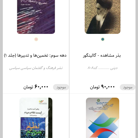
بذر مشاهده - گالینگور
دهه سوم: تخمین‌ها و تدبیرها (جلد 1)
دینی ......... کد808
نشر فرهنگ و گفتمان سیاسی سیاسی
......... کد1055
60,000
90,000
تومان
تومان
موجود
موجود