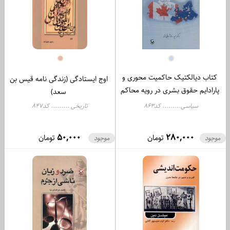
کتاب دیالکتیک حاکمیت محوری و
اوج ایستادگی (زندگی نامه قیس بن
پارادایم حقوق بشری در رویه محاکم
سعد)
اروپا و کانادا
سیاسی......... کد863
تاریخی ......... کد847
50,000
280,000
تومان
تومان
موجود
موجود