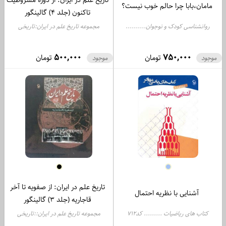
مامان،بابا چرا حالم خوب نیست؟
تاکنون (جلد 4) گالینگور
روانشناسی کودک و نوجوان..........
مجموعه تاریخ علم در ایران:تاریخی
کد432
......... کد460
500,000
750,000
تومان
تومان
موجود
موجود
تاریخ علم در ایران: از صفویه تا آخر
آشنایی با نظریه احتمال
قاجاریه (جلد 3) گالینگور
کتاب های ریاضیات ......... کد712
مجموعه تاریخ علم در ایران::تاریخی