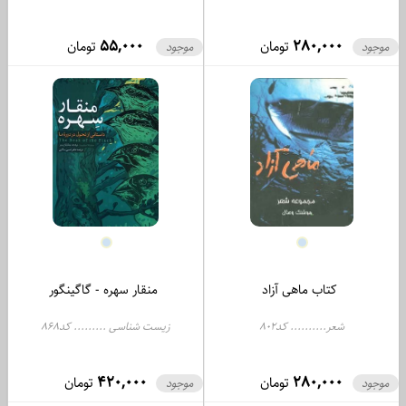
55,000
280,000
تومان
تومان
موجود
موجود
کتاب ماهی آزاد
منقار سهره - گاگینگور
شعر.......... کد802
زیست شناسی ......... کد868
420,000
280,000
تومان
تومان
موجود
موجود