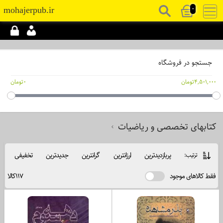
0
mohajerpub.ir
جستجو در فروشگاه
4,501,000تومان
0تومان
کتابهای تخصصی و ریاضیات
پربازدیدترین
ارزانترین
گرانترین
جدیدترین
تخفیفی
ترتیب:
فقط کالاهای موجود
117کالا