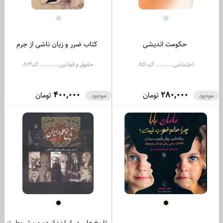
حکومت اندیشی
کتاب ضرر و زیان ناشی از جرم
اجتماعی......... کد850
حقوق و قوانین.......... کد814
400,000
280,000
تومان
تومان
موجود
موجود
تاریخ علم در ایران: از دوره مشروطیت